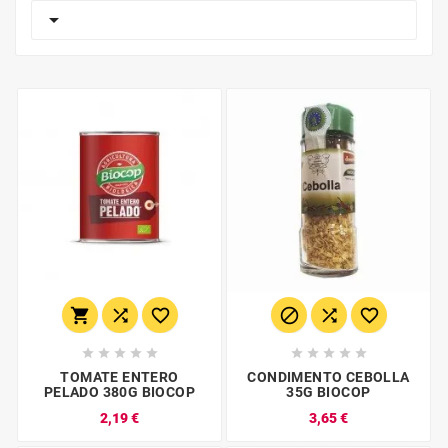

















TOMATE ENTERO
CONDIMENTO CEBOLLA
PELADO 380G BIOCOP
35G BIOCOP
2,19 €
3,65 €