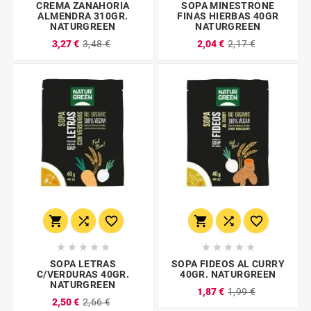
CREMA ZANAHORIA
SOPA MINESTRONE
ALMENDRA 310GR.
FINAS HIERBAS 40GR
NATURGREEN
NATURGREEN
3,27 €
3,48 €
2,04 €
2,17 €
















SOPA LETRAS
SOPA FIDEOS AL CURRY
C/VERDURAS 40GR.
40GR. NATURGREEN
NATURGREEN
1,87 €
1,99 €
2,50 €
2,66 €