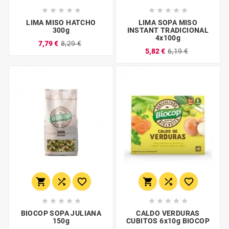










LIMA MISO HATCHO
LIMA SOPA MISO
300g
INSTANT TRADICIONAL
4x100g
7,79 €
8,29 €
5,82 €
6,19 €
















BIOCOP SOPA JULIANA
CALDO VERDURAS
150g
CUBITOS 6x10g BIOCOP