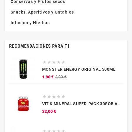
Conservas y Frutos secos
Snacks, Aperitivos y Untables
Infusion y Hierbas
RECOMENDACIONES PARA TI





MONSTER ENERGY ORIGINAL 500ML
Precio
Precio
1,90 €
2,00 €
base





VIT & MINERAL SUPER-PACK 30SOB AMIX
Precio
32,00 €




