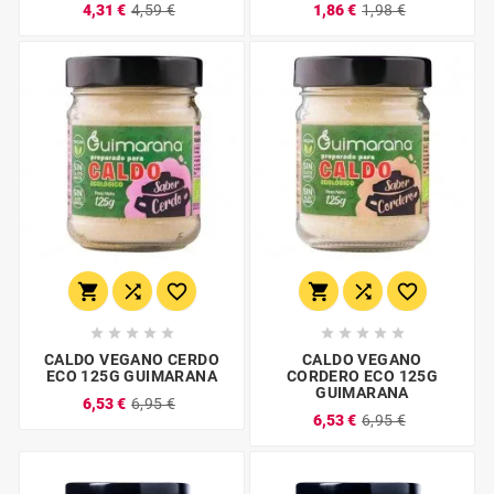
4,31 €
4,59 €
1,86 €
1,98 €
















CALDO VEGANO CERDO
CALDO VEGANO
ECO 125G GUIMARANA
CORDERO ECO 125G
GUIMARANA
6,53 €
6,95 €
6,53 €
6,95 €