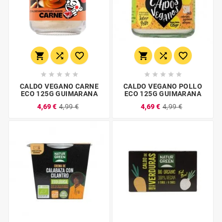
















CALDO VEGANO CARNE
CALDO VEGANO POLLO
ECO 125G GUIMARANA
ECO 125G GUIMARANA
4,69 €
4,99 €
4,69 €
4,99 €