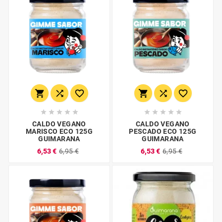
















CALDO VEGANO
CALDO VEGANO
MARISCO ECO 125G
PESCADO ECO 125G
GUIMARANA
GUIMARANA
6,53 €
6,95 €
6,53 €
6,95 €