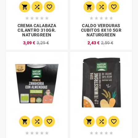
















CREMA CALABAZA
CALDO VERDURAS
CILANTRO 310GR.
CUBITOS 8X10 5GR
NATURGREEN
NATURGREEN
3,09 €
3,29 €
2,43 €
2,59 €















