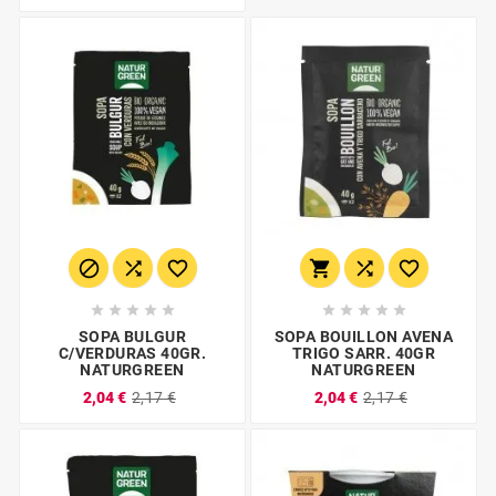
















SOPA BULGUR
SOPA BOUILLON AVENA
C/VERDURAS 40GR.
TRIGO SARR. 40GR
NATURGREEN
NATURGREEN
2,04 €
2,17 €
2,04 €
2,17 €