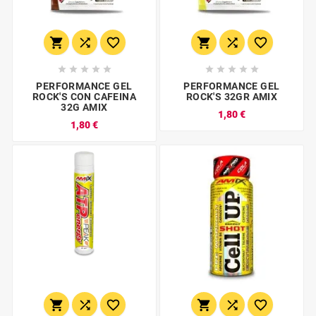
















PERFORMANCE GEL
PERFORMANCE GEL
ROCK'S CON CAFEINA
ROCK'S 32GR AMIX
32G AMIX
1,80 €
1,80 €





