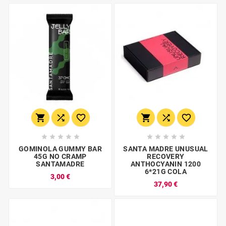
















GOMINOLA GUMMY BAR
SANTA MADRE UNUSUAL
45G NO CRAMP
RECOVERY
SANTAMADRE
ANTHOCYANIN 1200
6*21G COLA
3,00 €
37,90 €