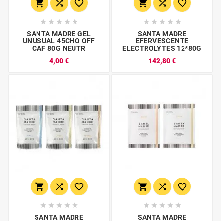
















SANTA MADRE GEL
SANTA MADRE
UNUSUAL 45CHO OFF
EFERVESCENTE
CAF 80G NEUTR
ELECTROLYTES 12*80G
4,00 €
142,80 €
















SANTA MADRE
SANTA MADRE