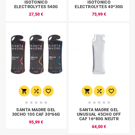
ISOTONICO
ISOTONICO
ELECTROLYTES 540G
ELECTROLYTES 40*30G
27,50 €
75,99 €
















SANTA MADRE GEL
SANTA MADRE GEL
30CHO 100 CAF 30*66G
UNUSUAL 45CHO OFF
CAF 16*80G NEUTR
95,99 €
64,00 €