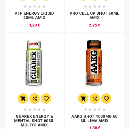










ATP ENERGY LIQUID
PRO CELL UP SHOT 60ML
25ML AMIX
AMIX
3,20 €
2,25 €
















GUAREX ENERGY &
AAKG SHOT 4000MG 60
MENTAL SHOT 60ML
ML LIMA AMIX
MOJITO AMIX
1,80 €