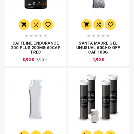
















CAFFEINE ENDURANCE
SANTA MADRE GEL
200 PLUS 200MG 60CAP
UNUSUAL 60CHO OFF
TREC
CAF 100G
8,95 €
9,95 €
4,90 €