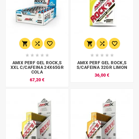
















AMIX PERF GEL ROCK,S
AMIX PERF GEL ROCK,S
XXL C/CAFEINA 24X65GR
S/CAFEINA 32GR LIMON
COLA
36,00 €
67,20 €