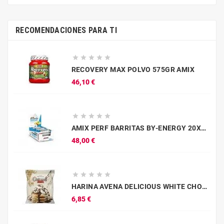
RECOMENDACIONES PARA TI





RECOVERY MAX POLVO 575GR AMIX
Precio
46,10 €





AMIX PERF BARRITAS BY-ENERGY 20X50GR CACAO
Precio
48,00 €





HARINA AVENA DELICIOUS WHITE CHOCO RINGS 1KG AMIX
Precio
6,85 €