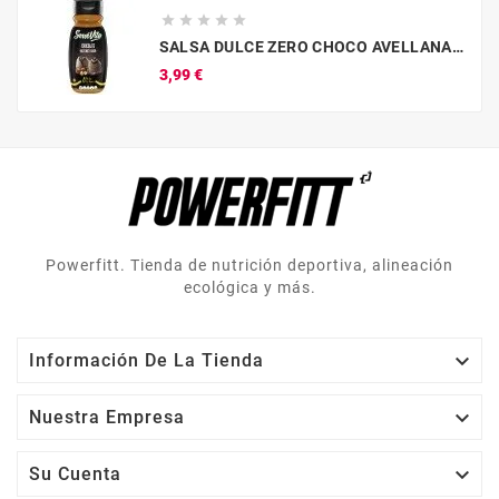





SALSA DULCE ZERO CHOCO AVELLANA 320ML SERVIVITA
Precio
3,99 €
Powerfitt. Tienda de nutrición deportiva, alineación
ecológica y más.

Información De La Tienda

Nuestra Empresa

Su Cuenta