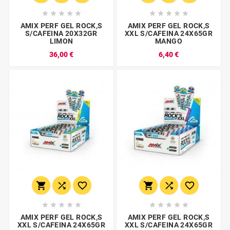










AMIX PERF GEL ROCK,S
AMIX PERF GEL ROCK,S
S/CAFEINA 20X32GR
XXL S/CAFEINA 24X65GR
LIMON
MANGO
36,00 €
6,40 €
















AMIX PERF GEL ROCK,S
AMIX PERF GEL ROCK,S
XXL S/CAFEINA 24X65GR
XXL S/CAFEINA 24X65GR