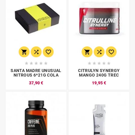
















SANTA MADRE UNUSUAL
CITRULYN SYNERGY
NITROUS 6*21G COLA
MANGO 240G TREC
37,90 €
19,95 €