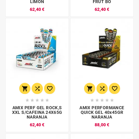
LIMON
FRUT BO
62,40 €
62,40 €
















AMIX PERF GEL ROCK,S
AMIX PERFORMANCE
XXL S/CAFEINA 24X65G
QUICK GEL 40x45GR
NARANJA
NARANJA
62,40 €
88,00 €