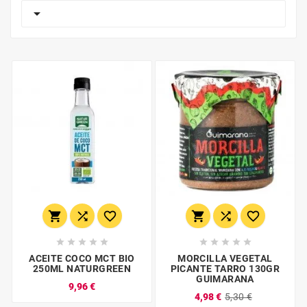

















ACEITE COCO MCT BIO
MORCILLA VEGETAL
250ML NATURGREEN
PICANTE TARRO 130GR
GUIMARANA
9,96 €
4,98 €
5,30 €