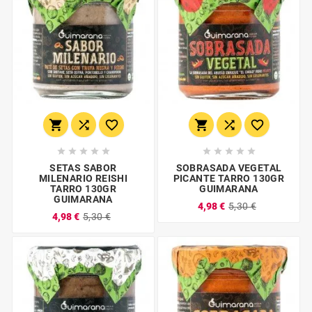
















SETAS SABOR
SOBRASADA VEGETAL
MILENARIO REISHI
PICANTE TARRO 130GR
TARRO 130GR
GUIMARANA
GUIMARANA
4,98 €
5,30 €
4,98 €
5,30 €