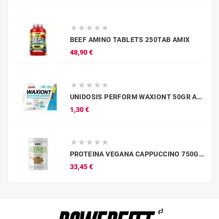





BEEF AMINO TABLETS 250TAB AMIX
Precio
48,90 €





UNIDOSIS PERFORM WAXIONT 50GR AMIX
Precio
1,30 €





PROTEINA VEGANA CAPPUCCINO 750G WEIDER
Precio
33,45 €