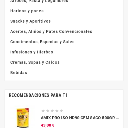
Arroces, Pasta y Legumbres
Harinas y panes
Snacks y Aperitivos
Aceites, Aliños y Pates Convencionales
Condimentos, Especias y Sales
Infusiones y Hierbas
Cremas, Sopas y Caldos
Bebidas
RECOMENDACIONES PARA TI





AMIX PRO ISO HD90 CFM SACO 500GR MOCA-CHOCO-CAFE
Precio
43,00 €