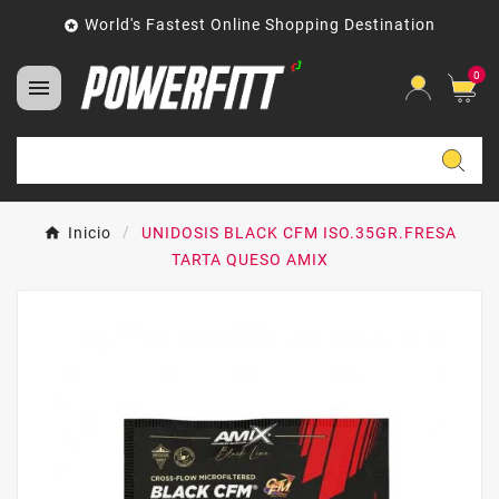
World's Fastest Online Shopping Destination

0

Inicio
UNIDOSIS BLACK CFM ISO.35GR.FRESA
TARTA QUESO AMIX