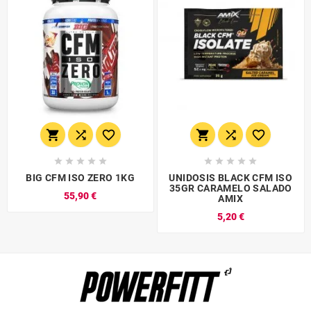
















BIG CFM ISO ZERO 1KG
UNIDOSIS BLACK CFM ISO
35GR CARAMELO SALADO
55,90 €
AMIX
5,20 €