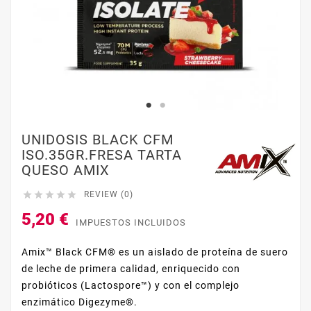
UNIDOSIS BLACK CFM
ISO.35GR.FRESA TARTA
QUESO AMIX





REVIEW (0)
5,20 €
IMPUESTOS INCLUIDOS
Amix™ Black CFM® es un aislado de proteína de suero
de leche de primera calidad, enriquecido con
probióticos (Lactospore™) y con el complejo
enzimático Digezyme®.