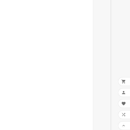




