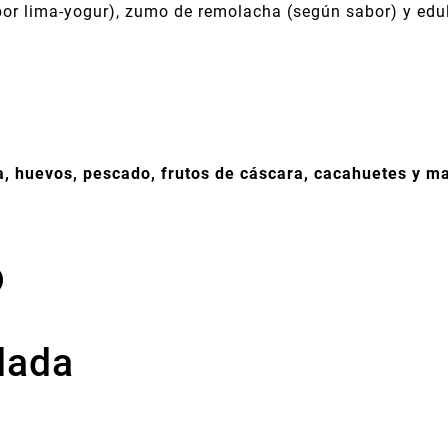
or lima-yogur), zumo de remolacha (según sabor) y edul
ja, huevos, pescado, frutos de cáscara, cacahuetes y m
o
dada