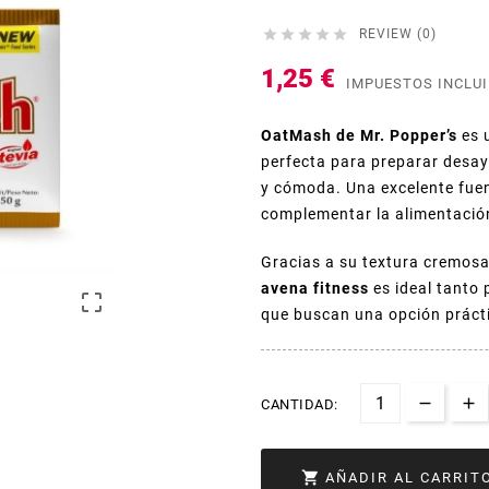





REVIEW (0)
1,25 €
IMPUESTOS INCLU
OatMash de Mr. Popper’s
es 
perfecta para preparar desay
y cómoda. Una excelente fuen
complementar la alimentación
Gracias a su textura cremosa
avena fitness
es ideal tanto

que buscan una opción práctic
CANTIDAD:

AÑADIR AL CARRIT