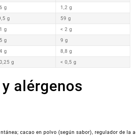
6 g
1,2 g
9,5 g
59 g
1 g
< 2 g
5 g
9 g
4 g
8,8 g
0,25 g
< 0,5 g
 y alérgenos
ntánea; cacao en polvo (según sabor), regulador de la ac