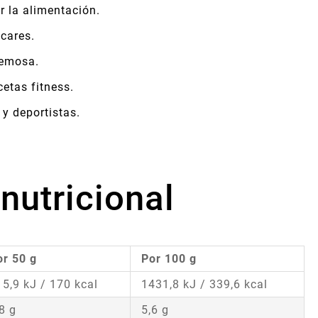
 la alimentación.
cares.
remosa.
cetas fitness.
 y deportistas.
nutricional
or 50 g
Por 100 g
15,9 kJ / 170 kcal
1431,8 kJ / 339,6 kcal
8 g
5,6 g