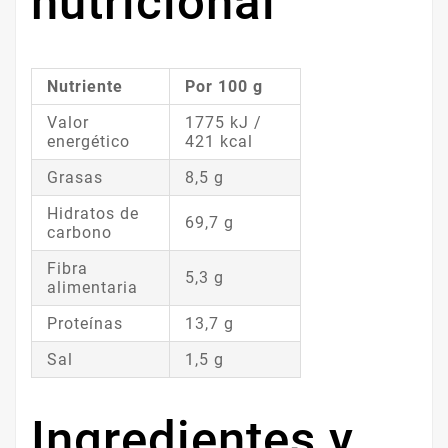
nutricional
Nutriente
Por 100 g
Valor
1775 kJ /
energético
421 kcal
Grasas
8,5 g
Hidratos de
69,7 g
carbono
Fibra
5,3 g
alimentaria
Proteínas
13,7 g
Sal
1,5 g
Ingredientes y