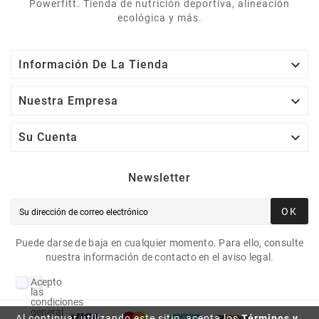
Powerfitt. Tienda de nutrición deportiva, alineación
ecológica y más.

Información De La Tienda

Nuestra Empresa

Su Cuenta
Newsletter
OK
Puede darse de baja en cualquier momento. Para ello, consulte
nuestra información de contacto en el aviso legal.
Acepto
las
condiciones
generales
Al continuar utilizando este sitio, acepta los
Términos y