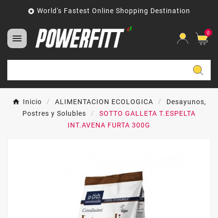
World's Fastest Online Shopping Destination

0

Inicio
ALIMENTACION ECOLOGICA
Desayunos,
Postres y Solubles
SOTTO GALLETA T.ESPELTA
INT.AVENA FURTA 300G