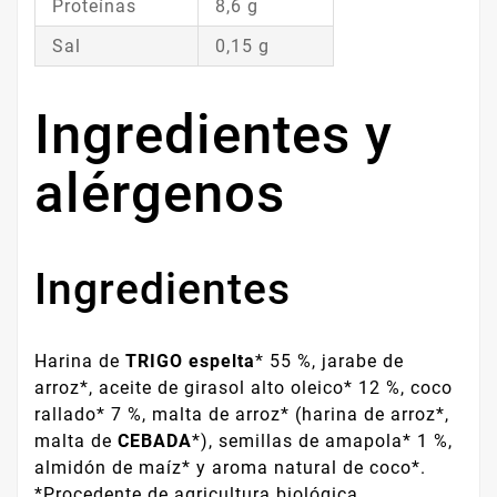
Proteínas
8,6 g
Sal
0,15 g
Ingredientes y
alérgenos
Ingredientes
Harina de
TRIGO espelta
* 55 %, jarabe de
arroz*, aceite de girasol alto oleico* 12 %, coco
rallado* 7 %, malta de arroz* (harina de arroz*,
malta de
CEBADA
*), semillas de amapola* 1 %,
almidón de maíz* y aroma natural de coco*.
*Procedente de agricultura biológica.