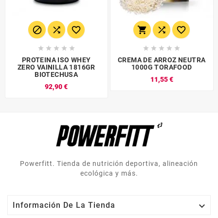
















PROTEINA ISO WHEY
CREMA DE ARROZ NEUTRA
ZERO VAINILLA 1816GR
1000G TORAFOOD
BIOTECHUSA
11,55 €
92,90 €
Powerfitt. Tienda de nutrición deportiva, alineación
ecológica y más.

Información De La Tienda