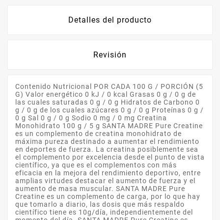
Detalles del producto
Revisión
Contenido Nutricional POR CADA 100 G / PORCIÓN (5
G) Valor energético 0 kJ / 0 kcal Grasas 0 g / 0 g de
las cuales saturadas 0 g / 0 g Hidratos de Carbono 0
g / 0 g de los cuales azúcares 0 g / 0 g Proteínas 0 g /
0 g Sal 0 g / 0 g Sodio 0 mg / 0 mg Creatina
Monohidrato 100 g / 5 g SANTA MADRE Pure Creatine
es un complemento de creatina monohidrato de
máxima pureza destinado a aumentar el rendimiento
en deportes de fuerza. La creatina posiblemente sea
el complemento por excelencia desde el punto de vista
científico, ya que es el complementos con más
eficacia en la mejora del rendimiento deportivo, entre
amplias virtudes destacar el aumento de fuerza y el
aumento de masa muscular. SANTA MADRE Pure
Creatine es un complemento de carga, por lo que hay
que tomarlo a diario, las dosis que más respaldo
científico tiene es 10g/día, independientemente del
momento del día. SANTA MADRE Pure Creatine es