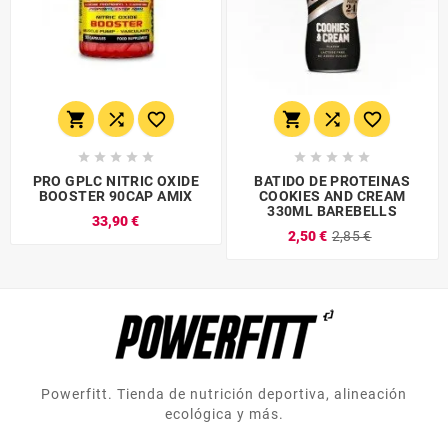
















PRO GPLC NITRIC OXIDE
BATIDO DE PROTEINAS
BOOSTER 90CAP AMIX
COOKIES AND CREAM
330ML BAREBELLS
33,90 €
2,50 €
2,85 €
Powerfitt. Tienda de nutrición deportiva, alineación
ecológica y más.