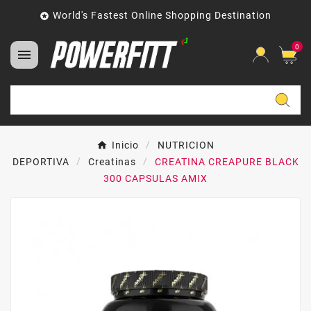
World's Fastest Online Shopping Destination

0

Inicio
NUTRICION
DEPORTIVA
Creatinas
CREATINA CREAPURE BLACK
300 CAPSULAS AMIX