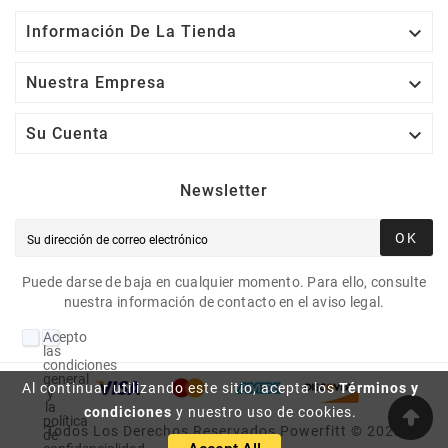

Información De La Tienda

Nuestra Empresa

Su Cuenta
Newsletter
OK
Puede darse de baja en cualquier momento. Para ello, consulte
nuestra información de contacto en el aviso legal.
Acepto
las
condiciones
generales
Al continuar utilizando este sitio, acepta los
Términos y
y
la
condiciones
y nuestro uso de cookies.
política
Todos Los Derechos Reservados Powerfitt © 2023
de