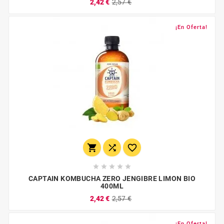
2,42 €
2,57 €
¡En Oferta!








CAPTAIN KOMBUCHA ZERO JENGIBRE LIMON BIO
400ML
2,42 €
2,57 €
¡En Oferta!