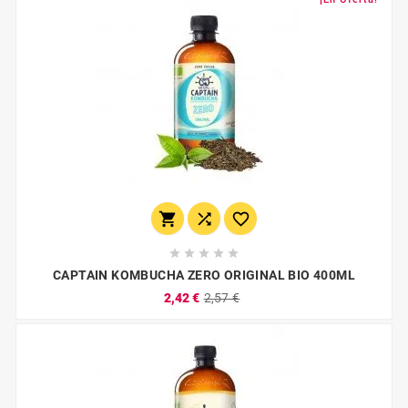








CAPTAIN KOMBUCHA ZERO ORIGINAL BIO 400ML
2,42 €
2,57 €