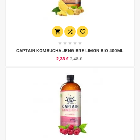








CAPTAIN KOMBUCHA JENGIBRE LIMON BIO 400ML
2,33 €
2,48 €