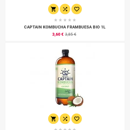








CAPTAIN KOMBUCHA FRAMBUESA BIO 1L
3,60 €
3,85 €







