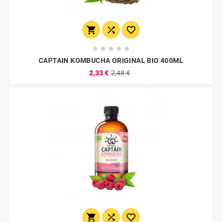








CAPTAIN KOMBUCHA ORIGINAL BIO 400ML
2,33 €
2,48 €


