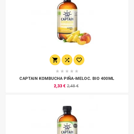








CAPTAIN KOMBUCHA PIÑA-MELOC. BIO 400ML
2,33 €
2,48 €