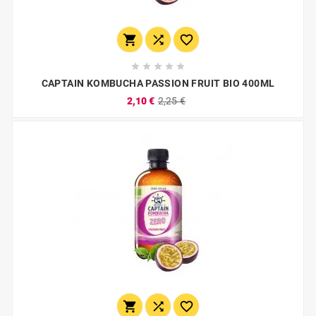








CAPTAIN KOMBUCHA PASSION FRUIT BIO 400ML
2,10 €
2,25 €


