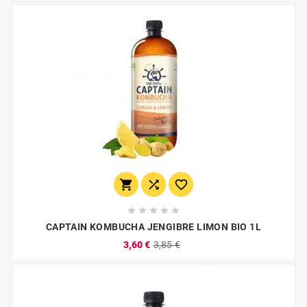








CAPTAIN KOMBUCHA JENGIBRE LIMON BIO 1L
3,60 €
3,85 €