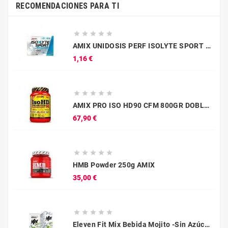
RECOMENDACIONES PARA TI





AMIX UNIDOSIS PERF ISOLYTE SPORT DRINK 30G NARANJA
Precio
1,16 €





AMIX PRO ISO HD90 CFM 800GR DOBLE CHOCOLATE
Precio
67,90 €





HMB Powder 250g AMIX
Precio
35,00 €





Eleven Fit Mix Bebida Mojito -Sin Azúcar-