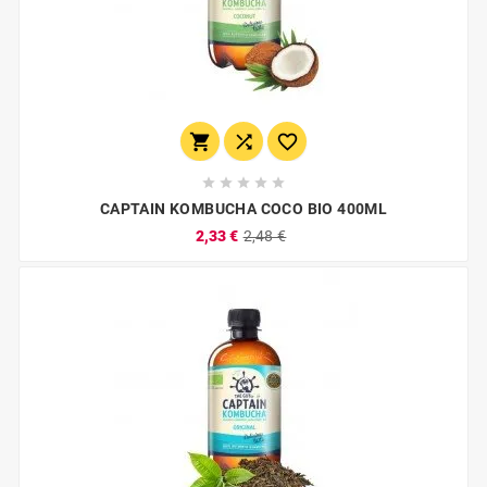








CAPTAIN KOMBUCHA COCO BIO 400ML
2,33 €
2,48 €