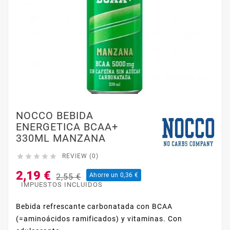
NOCCO BEBIDA
ENERGETICA BCAA+
330ML MANZANA





REVIEW (0)
2,19 €
Ahorre un 0,36 €
2,55 €
IMPUESTOS INCLUIDOS
Bebida refrescante carbonatada con BCAA
(=aminoácidos ramificados) y vitaminas. Con