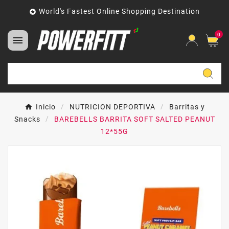
World's Fastest Online Shopping Destination

0

Inicio
NUTRICION DEPORTIVA
Barritas y
Snacks
BAREBELLS BARRITA SOFT SALTED PEANUT
12*55G