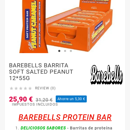
BAREBELLS BARRITA
SOFT SALTED PEANUT
12*55G





REVIEW (0)
25,90 €
Ahorre un 5,30 €
31,20 €
IMPUESTOS INCLUIDOS
BAREBELLS PROTEIN BAR
DELICIOSOS SABORES
-
Barritas de proteína