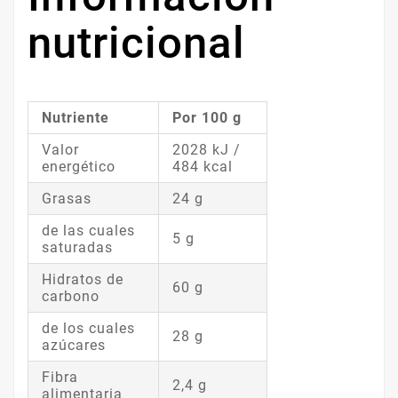
nutricional
Nutriente
Por 100 g
Valor
2028 kJ /
energético
484 kcal
Grasas
24 g
de las cuales
5 g
saturadas
Hidratos de
60 g
carbono
de los cuales
28 g
azúcares
Fibra
2,4 g
alimentaria