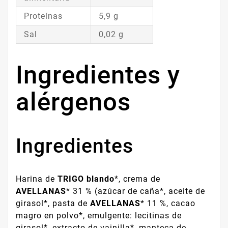
Proteínas
5,9 g
Sal
0,02 g
Ingredientes y
alérgenos
Ingredientes
Harina de
TRIGO blando
*, crema de
AVELLANAS
* 31 % (azúcar de caña*, aceite de
girasol*, pasta de
AVELLANAS
* 11 %, cacao
magro en polvo*, emulgente: lecitinas de
girasol*, extracto de vainilla*, manteca de