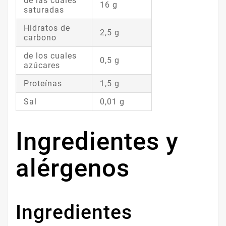
de las cuales
16 g
saturadas
Hidratos de
2,5 g
carbono
de los cuales
0,5 g
azúcares
Proteínas
1,5 g
Sal
0,01 g
Ingredientes y
alérgenos
Ingredientes