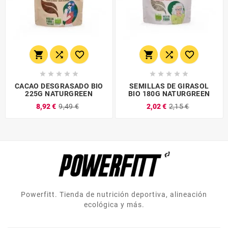
















CACAO DESGRASADO BIO
SEMILLAS DE GIRASOL
225G NATURGREEN
BIO 180G NATURGREEN
8,92 €
9,49 €
2,02 €
2,15 €
Powerfitt. Tienda de nutrición deportiva, alineación
ecológica y más.