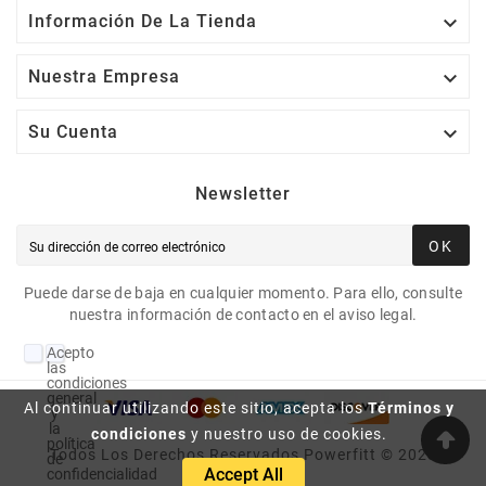

Información De La Tienda

Nuestra Empresa

Su Cuenta
Newsletter
OK
Puede darse de baja en cualquier momento. Para ello, consulte
nuestra información de contacto en el aviso legal.
Acepto
las
condiciones
generales
Al continuar utilizando este sitio, acepta los
Términos y
y
la
condiciones
y nuestro uso de cookies.
política
Todos Los Derechos Reservados Powerfitt © 2023
de
Accept All
confidencialidad