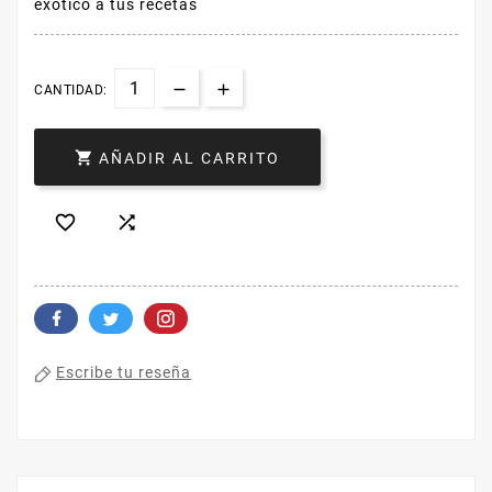
exótico a tus recetas
CANTIDAD:

AÑADIR AL CARRITO


Escribe tu reseña